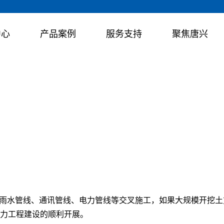
中心
产品案例
服务支持
聚焦唐兴
售后团队24小时全天候待命，为您提供从售前、售中到售后全生命周
品获得客户的高度认可，在行业内树立了优质的品牌形象。
、制造、销售、维修和租赁业务，产品出口至马来西亚、菲律宾、泰
HRC岩石顶管机系列
工技巧
项目建设
Φ600mm-Φ4000mm
询建议
织架构
厂区环境
适用于岩石地层
雨水管线、通讯管线、电力管线等交叉施工，如果大规模开挖土
力工程建设的顺利开展。