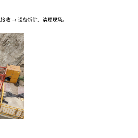
钻顶机
微型顶管机系
机接收 → 设备拆除、清理现场。
Φ300mm-Φ600mm
Φ≤600mm
适用于沙土、粉土、黏土层
适用土质范围广