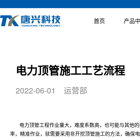
首页
产品
服务支持
聚焦唐兴
关于唐兴
电力顶管施工工艺流程
唐兴科技始终坚持“彩虹同行、脉动同频”的服务理念，专业
公司至今累计为1,000 余项工程提供非开挖成套装备，产
公司专业从事非开挖成套装备及其关键零部件的研发、设计
忧服务，为您的工程贯通保驾护航。
加坡、印度尼西亚、蒙古、俄罗斯等“一带一路”国家。
2022-06-01
运营部
硬岩掘进机系列
盾构机系列
唐兴新闻
媒体视频
施
尺寸可定制
尺寸可定制
服务理念
唐兴介绍
销售网络
公司文化
咨
组
全断面岩石地层
适用于硬岩地层
电力顶管工程作业量大，难度系数高，也可能与其他的
荣誉资质
人才招聘
率，精准作业，就需要采用非开挖顶管施工的方法，确保电