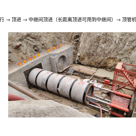
机系列
浓泥式顶管机系列
行 → 顶进 → 中继间顶进（长距离顶进可用到中继间）→ 顶管
Φ1500mm-Φ4000mm
适用于卵石地层