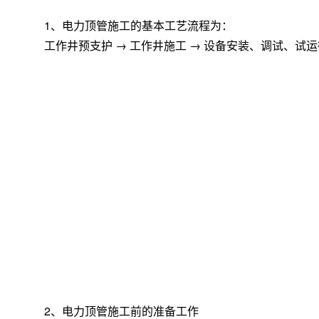
1、电力顶管施工的基本工艺流程为：
EPB土压平衡顶管机系列
RPB矩形顶管
工作井预支护 → 工作井施工 → 设备安装、调试、试运
Φ450mm-Φ4000mm
尺寸可定制
适用土质范围广
适用土质范围广
2、电力顶管施工前的准备工作