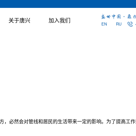
关于唐兴
加入我们
EN
RU
期的无
国、新
SPB泥水平衡顶管机系列
SRC卵石顶管
Φ450mm-Φ4000mm
Φ600mm-Φ4000
适用于软质土层
适用于卵石地层
方，必然会对管线和居民的生活带来一定的影响。为了提高工作