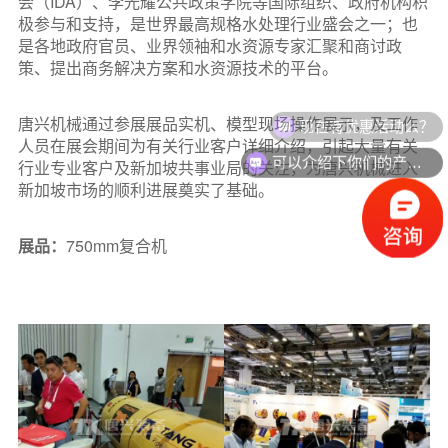
会（IDA）、李光耀公共政策学院等国际组织、政府机构积
关于唐兴
极参与和支持，是世界最高规格水处理行业盛会之一；也
是各地政府官员、业界领袖和水资源专家汇聚和商讨政
联系我们
策、提出商务解决方案和水资源技术的平台。
现在有优惠活动么？
唐兴机械通过参展展品实机、模型现场操作展示，及工作
人员在展会期间为有关行业客户详细介绍，引起大量有关
可以介绍下你们的产品么？
行业专业客户及新加坡共事业局的关注，为唐兴机械进入
新加坡市场的顺利进展奠实了基础。
展品：
750mm复合机