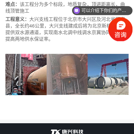
关于唐兴
难点：
该工程分为多个标段，地质复杂，顶进距离长，曲
线顶管施工
可以介绍下你们的产品么？
工程意义：
大兴支线工程位于北京市大兴区及河北省固安
联系我们
县，全长约46公里，大兴支线建成后将为北京新机场水厂
提供双水源通道，实现南水北调中线调水京冀协同联动，
提高两地供水保证率。