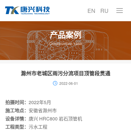
EN
RU
产品案例
首页
Construction case
产品中心
产品案例
滁州市老城区雨污分流项目顶管段贯通
2022-06-01
技术中心
服务支持
拍摄时间：
2022年5月
施工地点：
安徽省滁州市
聚焦唐兴
设备详情：
唐兴 HRC800 岩石顶管机
工程类型：
污水工程