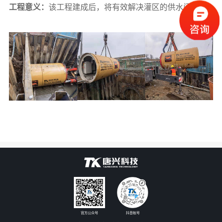
关于唐兴
工程意义：
该工程建成后，将有效解决灌区的供水问题
联系我们
官方公众号
抖音帐号