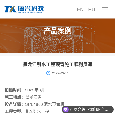
EN
RU
产品案例
首页
Construction case
产品中心
产品案例
黑龙江引水工程顶管施工顺利贯通
2022-03-31
技术中心
服务支持
拍摄时间：
2022年3月
施工地点：
黑龙江省
聚焦唐兴
设备详情：
SPB1800 泥水顶管机
可以介绍下你们的产品么？
工程类型:
灌溉引水工程