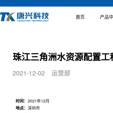
首页
产品
服务支持
聚焦唐兴
关于唐兴
珠江三角洲水资源配置工
唐兴科技始终坚持“彩虹同行、脉动同频”的服务理念，专业
公司至今累计为1,000 余项工程提供非开挖成套装备，产
公司专业从事非开挖成套装备及其关键零部件的研发、设计
忧服务，为您的工程贯通保驾护航。
加坡、印度尼西亚、蒙古、俄罗斯等“一带一路”国家。
2021-12-02
运营部
硬岩掘进机系列
盾构机系列
唐兴新闻
媒体视频
施
尺寸可定制
尺寸可定制
服务理念
唐兴介绍
销售网络
公司文化
咨
组
全断面岩石地层
适用于硬岩地层
时间：
2021年12月
荣誉资质
人才招聘
地点：
深圳市