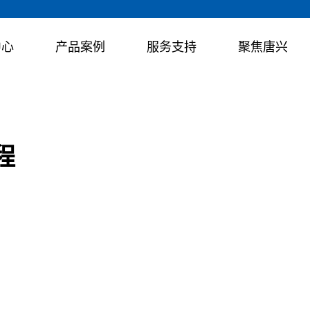
中心
产品案例
服务支持
聚焦唐兴
程
售后团队24小时全天候待命，为您提供从售前、售中到售后全生命周
品获得客户的高度认可，在行业内树立了优质的品牌形象。
、制造、销售、维修和租赁业务，产品出口至马来西亚、菲律宾、泰
HRC岩石顶管机系列
工技巧
项目建设
Φ600mm-Φ4000mm
询建议
织架构
厂区环境
适用于岩石地层