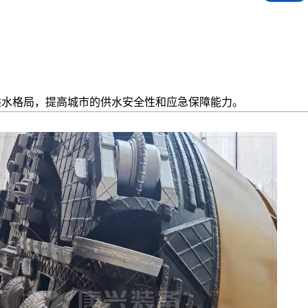
钻顶机
微型顶管机系
Φ300mm-Φ600mm
Φ≤600mm
适用于沙土、粉土、黏土层
适用土质范围广
供水格局，提高城市的供水安全性和应急保障能力。