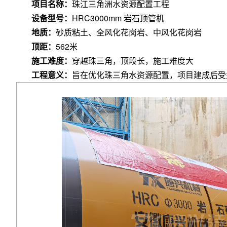
项目名称：
珠江三角洲水资源配置工程
设备型号：
HRC3000mm 岩石顶管机
EPB土压平衡顶管机系列
RPB矩形顶管
地质：
砂质粘土、全风化花岗岩、中风化花岗岩
顶距：
562米
Φ450mm-Φ4000mm
尺寸可定制
适用土质范围广
适用土质范围广
施工难度：
穿越珠三角，顶段长，施工难度大
工程意义：
旨在优化珠三角水资源配置，项目建成后受