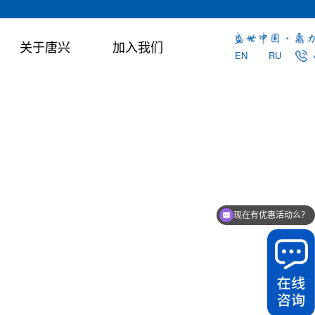
关于唐兴
加入我们
EN
RU
期的无
国、新
SPB泥水平衡顶管机系列
SRC卵石顶管
现在有优惠活动么？
Φ450mm-Φ4000mm
Φ600mm-Φ4000
可以介绍下你们的产品么？
适用于软质土层
适用于卵石地层