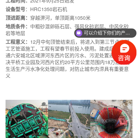
工程时间：
2021年9月25日始发
关于唐兴
设备型号
：HRC1350岩石机
顶进距离：
穿越淠河，单顶距离1050米
联系我们
地质条件：
中粗砂混卵砾石层、强风化砂岩层、中风化砂
岩等地层
可以介绍下你们的产品么？
工程意义：
12月中旬顶管结束后，将进入到第三节点内部
工艺管道施工，工程有望春节前投入使用。建成后，将连
通六安城北区域淠河东西片区的污水、污泥处置通道，解
决平桥工业园及河西片区约20平方公里范围内18万居民的
生活生产污水净化处理问题，对防止城市内涝具有重要意
义