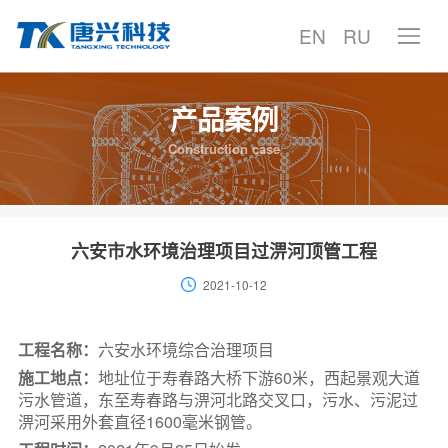
EN
RU
产品案例
首页
Construction case
产品中心
产品案例
六安市水环境治理项目过淠河顶管工程
2021-10-12
技术中心
服务支持
工程名称：
六安水环境综合治理项目
施工地点：
地址位于寿春路大桥下游60米，西起景观大道
污水管道，东至寿春路与淠河北路交叉口，污水、污泥过
聚焦唐兴
淠河采用外套直径1600毫米钢管。