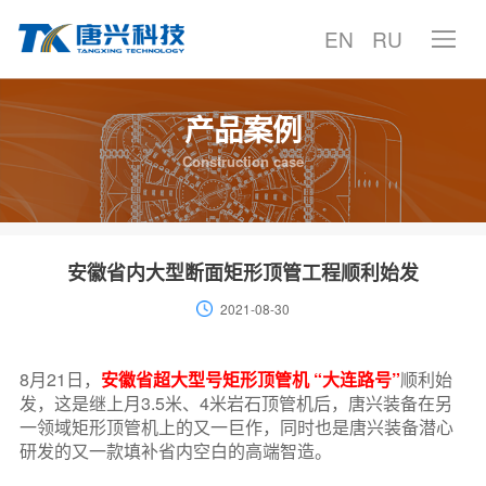
EN
RU
产品案例
首页
Construction case
产品中心
产品案例
安徽省内大型断面矩形顶管工程顺利始发
2021-08-30
技术中心
服务支持
8月21日，
安徽省超大型号矩形顶管机 “大连路号”
顺利始
发，这是继上月3.5米、4米岩石顶管机后，唐兴装备在另
一领域矩形顶管机上的又一巨作，同时也是唐兴装备潜心
聚焦唐兴
研发的又一款填补省内空白的高端智造。