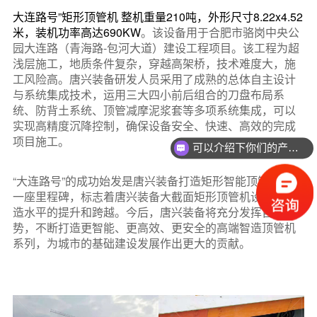
关于唐兴
大连路号”矩形顶管机 整机重量210吨，外形尺寸8.22x4.52
米，装机功率高达690KW
。该设备用于合肥市骆岗中央公
联系我们
园大连路（青海路-包河大道）建设工程项目。该工程为超
浅层施工，地质条件复杂，穿越高架桥，技术难度大，施
工风险高。唐兴装备研发人员采用了成熟的总体自主设计
与系统集成技术，运用三大四小前后组合的刀盘布局系
统、防背土系统、顶管减摩泥浆套等多项系统集成，可以
实现高精度沉降控制，确保设备安全、快速、高效的完成
项目施工。
可以介绍下你们的产品么？
“大连路号”的成功始发是唐兴装备打造矩形智能顶管机的又
一座里程碑，标志着唐兴装备大截面矩形顶管机设计和制
造水平的提升和跨越。今后，唐兴装备将充分发挥自身优
势，不断打造更智能、更高效、更安全的高端智造顶管机
系列，为城市的基础建设发展作出更大的贡献。